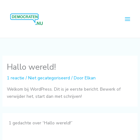
Ga
Main
naar
Men
de
inhoud
Hallo wereld!
1 reactie
/
Niet gecategoriseerd
/ Door
Elkan
Welkom bij WordPress. Dit is je eerste bericht. Bewerk of
verwijder het, start dan met schrijven!
1 gedachte over “Hallo wereld!”